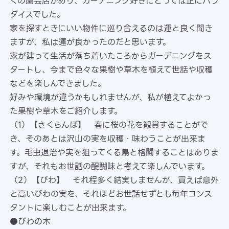
くの園芸店があり、ガーデニング好きにとっては正にパラ
ダイスでした。
家を探すときにいい物件に巡り合えるのは運と良く聞き
ますが、私は運が良かったのだと思います。
家が建って生活が落ち着いたころからガーデニングをス
タートし、今まで色々な果樹や草木を植えて世話や収穫
などを楽しんできました。
好みや環境が違うかもしれませんが、私が植えてよかっ
た果樹や草木をご紹介します。
（1）【さくらんぼ】 春に桜の花を観賞することがで
き、そのあとは沢山の実を収穫・味わうことが出来ま
す。毛虫退治や実を狙ってくる鳥と格闘することはありま
すが、それもお世話の醍醐味と考えて楽しんでいます。
（2）【びわ】 それ程多く結実しませんが、買えば意外
と高いびわの実を、それほどお世話せずとも毎年コンス
タントに楽しむことが出来ます。
●びわの木