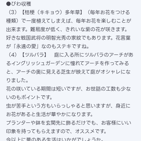
●びわ収穫
（3）【桔梗（キキョウ）多年草】（毎年お花をつける
種類）で一度植えてしまえば、毎年お花を楽しむことが
出来ます。難易度が低く、きれいな紫の花が咲きます。
好きな戦国武将の明智光秀の家紋でもあります。花言葉
が「永遠の愛」なのもステキですね。
（4）【ツルバラ】 庭に入る所にツルバラのアーチがあ
るイングリッシュガーデンに憧れてアーチを作ってみる
と、アーチの奥に見える芝生が映えて庭がオシャレにな
りました。
花の咲いている期間は短いですが、お世話の工数も少な
いのもポイントです。
虫が苦手という方もいらっしゃると思いますが、身近に
お花があると生活が華やかになります。
プランターや鉢を玄関先に飾るだけでも、お客様にいい
印象を持ってもらえますので、オススメです。
今以上に華のある生活はいかがでしょうか。