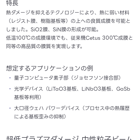
特長
熱ダメージを抑えるテクノロジーにより、熱に弱い材料
（レジスト膜、樹脂基板等）の上への良質成膜を可能と
しました。SiO2膜、SiN膜の形成が可能。
低温100℃の成膜環境でも、従来機Cetus 300℃成膜と
同等の高品質の膜質を実現します。
想定するアプリケーションの例
量子コンピュータ素子部（ジョセフソン接合部）
光学デバイス（LiTaO3基板、LiNbO3基板、GaSb
基板等利用）
大口径ウェハ パワーデバイス（プロセス中の熱履歴
による基板歪みの抑制）
超低プラズマダメージ 中性粒子ビーム