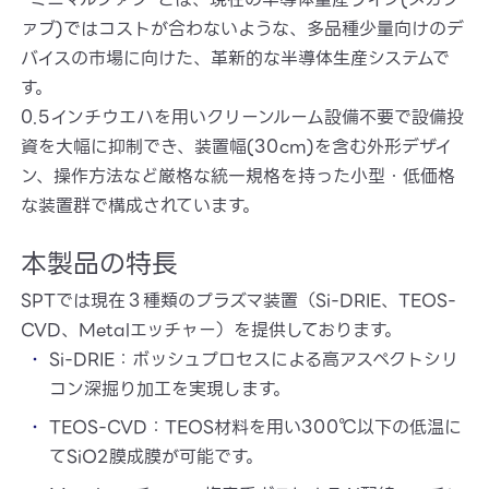
ァブ)ではコストが合わないような、多品種少量向けのデ
バイスの市場に向けた、革新的な半導体生産システムで
す。
0.5インチウエハを用いクリーンルーム設備不要で設備投
資を大幅に抑制でき、装置幅(30cm)を含む外形デザイ
ン、操作方法など厳格な統一規格を持った小型・低価格
な装置群で構成されています。
本製品の特長
SPTでは現在３種類のプラズマ装置（Si-DRIE、TEOS-
CVD、Metalエッチャー）を提供しております。
Si-DRIE：ボッシュプロセスによる高アスペクトシリ
コン深掘り加工を実現します。
TEOS-CVD：TEOS材料を用い300℃以下の低温に
てSiO2膜成膜が可能です。