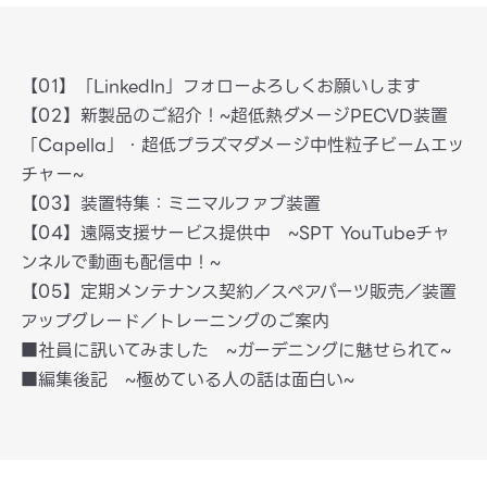
【01】「LinkedIn」フォローよろしくお願いします
【02】新製品のご紹介！~超低熱ダメージPECVD装置
「Capella」・超低プラズマダメージ中性粒子ビームエッ
チャー~
【03】装置特集：ミニマルファブ装置
【04】遠隔支援サービス提供中 ~SPT YouTubeチャ
ンネルで動画も配信中！~
【05】定期メンテナンス契約／スペアパーツ販売／装置
アップグレード／トレーニングのご案内
■社員に訊いてみました ~ガーデニングに魅せられて~
■編集後記 ~極めている人の話は面白い~