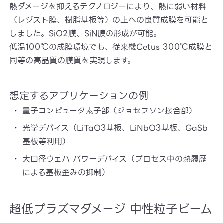
熱ダメージを抑えるテクノロジーにより、熱に弱い材料
（レジスト膜、樹脂基板等）の上への良質成膜を可能と
しました。SiO2膜、SiN膜の形成が可能。
低温100℃の成膜環境でも、従来機Cetus 300℃成膜と
同等の高品質の膜質を実現します。
想定するアプリケーションの例
量子コンピュータ素子部（ジョセフソン接合部）
光学デバイス（LiTaO3基板、LiNbO3基板、GaSb
基板等利用）
大口径ウェハ パワーデバイス（プロセス中の熱履歴
による基板歪みの抑制）
超低プラズマダメージ 中性粒子ビーム