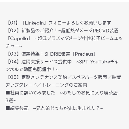
【01】「LinkedIn」フォローよろしくお願いします
【02】新製品のご紹介！~超低熱ダメージPECVD装置
「Capella」・超低プラズマダメージ中性粒子ビームエッ
チャー~
【03】装置特集：Si DRIE装置「Predeus」
【04】遠隔支援サービス提供中 ~SPT YouTubeチャ
ンネルで動画も配信中！~
【05】定期メンテナンス契約／スペアパーツ販売／装置
アップグレード／トレーニングのご案内
■社員に訊いてみました ~わたしのお気に入り喫茶店・
3選~
■編集後記 ~兄と弟どっちが先に生まれた？~